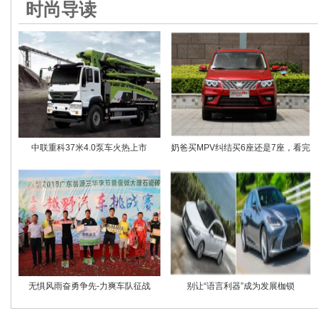
时尚导读
中联重科37米4.0泵车火热上市
奶爸买MPV纠结买6座还是7座，看完
无惧风雨奋勇争先-力爽车队征战
别让“语言利器”成为发展枷锁