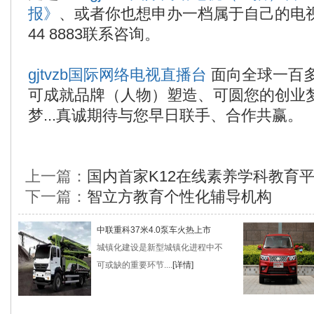
报》
、或者你也想申办一档属于自己的电视栏
44 8883联系咨询。
gjtvzb国际网络电视直播台
面向全球一百
可成就品牌（人物）塑造、可圆您的创业
梦...真诚期待与您早日联手、合作共赢。
上一篇：
国内首家K12在线素养学科教育平
下一篇：
智立方教育个性化辅导机构
中联重科37米4.0泵车火热上市
城镇化建设是新型城镇化进程中不
可或缺的重要环节....
[详情]