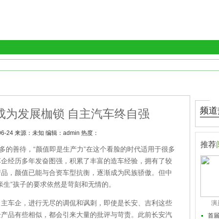
频道
成为发展枷锁 自主汽车终自强
06-24
来源：
未知
编辑：
admin
热度：
推荐
的善待，“颜值即是生产力”在这个看脸的时代适用于很多
车企经历多年发奋图强，积累了丰富的造车经验，拥有了较
产品，颜值已能与合资车型抗衡，逐渐成为民族骄傲。但中
亲生”孩子的要求依然是苛刻和无情的。
车企，进行无尽的调侃和讽刺，即使是长安、吉利这些
演
企产品有些相似，都会引来大量的批评与苛责。此前长安汽
首