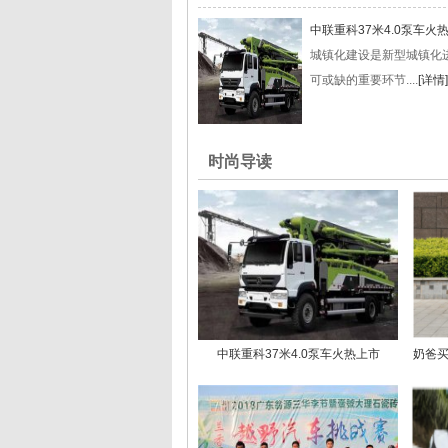
中联重科37米4.0泵车火
城镇化建设是新型城镇化
可或缺的重要环节....
[详情]
时尚导读
中联重科37米4.0泵车火热上市
奶爸买