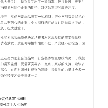
聚焦大量关注。特别是又出了一款新车，还很拉风，更要引
与消费者对这个企业的期待、对这款车型的高关注度。
亮，竟然与豪华品牌有一些相似，行业与消费者就担心
忧自己有信心的企业，令人期待的产品设计路径落入下品，
过急，担忧过渡了。
能和感官品质是决定消费者对其衷爱度的重要衡量指
消费者满意，质量可靠性和性能不佳，产品经不起检验，因
在努力追赶合资品牌，行业整体增量放缓情势下，我想
他们需要监督，更需要宽容多一点点，真诚的支持、建议多
。那么，在面对困难时感到的温暖、接收到的力量才会多一
强的转变才会更快速一点!
会责任典范”福田时
照可过个人 但须购