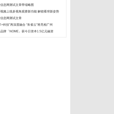
建信息网测试文章带缩略图
咕视频上线多视角观赛新功能 解锁看球新姿势
建信息网测试文章
术+科技”再深度融合 “朱雀云”将亮相广州
品牌「NOME」获今日资本1.5亿元融资