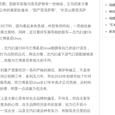
官图。因新车前脸与雷克萨斯有一些相似，立马招来大量
福
公布的最新款逸动，“国产雷克萨斯”、“长安山寨雷克萨
咪
福
“艺
C7R5，因为看起来有质感，外型有些特别，一亮相也被
家居
斯古斯特。同样，近日重庆车展亮相的新车—北汽幻速C6
博基尼Urus。
汽幻速C60与兰博基尼Urus都拥有自己的设计语言，
雾灯为点阵四点式，再说大嘴，北汽幻速下进气口搭配镀铬装
上，前脸与兰博基尼有很大的不同。
量产需要经历一系列严格的测试、测评和修正，不是有
间少则两三年，多则五六年。早在2016年初便开始了针对
展亮相。而兰博基尼Urus在17年年底才正式亮相，从时间
行抄袭，明显一点说服力也没有。
是大家心里有对自主品牌的偏见、不待见，对自主新车
种复杂的心理，自主品牌经历多年的发展，实力已不容小
些一流企业，以及北汽幻速这种有实力、有较高关注度的品