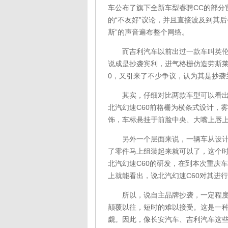
车公布了旗下全新车型睿骋CC的部分
的“不友好”议论，并且直接波及到其后
斯”的声音遍布整个网络。
而吉利汽车以前出过一款车叫英伦S
说成是抄袭宾利，进气格栅仿造劳斯莱
0，又引来了不少争议，认为其是抄袭兰
其实，仔细对比两款车型可以看出，北
北汽幻速C60前格栅为横条式设计，
饰，车标悬挂于前脸中央、大嘴上唇
另外一个层面来说，一辆车从设计到
了零件马上组装起来就可以了，这个时
北汽幻速C60的研发，在到本次重庆车
上就能看出，说北汽幻速C60对其进
所以，说自主品牌抄袭，一定程度上
颠覆以往，短时的难以接受。这是一
觑。因此，像长安汽车、吉利汽车这