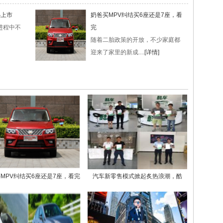
热上市
奶爸买MPV纠结买6座还是7座，看
进程中不
完
随着二胎政策的开放，不少家庭都
迎来了家里的新成....
[详情]
MPV纠结买6座还是7座，看完
汽车新零售模式掀起炙热浪潮，酷