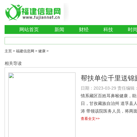
网站首页
新闻
财经
科技
时
主页
>
福建信息网
>
健康
>
相关导读
帮扶单位千里送锦
日期：2023-03-29 责任编辑：l
援助基层医院全面
情系藏区百姓耳鼻喉健康，助
日，甘孜藏族自治州 道孚县
涛 带领该院医务人员，将两
查看全文>>