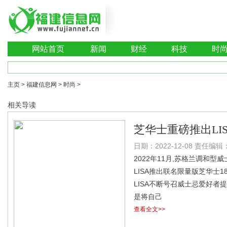
网站首页
新闻
财经
科技
时
主页
>
福建信息网
>
时尚
>
相关导读
芝华士重磅推出LI
日期：2022-12-08 责任编辑：
8年威士忌
2022年11月,苏格兰调和型威
LISA推出联名限量版芝华士
LISA不断号召威士忌爱好者
是将自己
查看全文>>