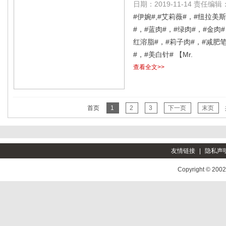
日期：2019-11-14 责任编辑：l
代发
#伊婉#,#艾莉薇#，#纽拉美斯
#，#蓝肉#，#绿肉#，#金肉#
红溶脂#，#莉子肉#，#减肥笔
#，#美白针# 【Mr.
查看全文>>
首页
1
2
3
下一页
末页
友情链接
|
隐私声
Copyright © 200