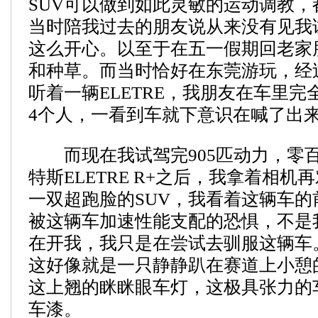
SUV可以做到如此灵敏的运动调教，
当时陪我过去的朋友说从来没有见我
这么开心。以至于在五一假期回老家
和种草。而当时恰好在东莞游玩，经
听着一辆ELETRE，我朋友在车里
4个人，一看到车就下意识在喊了出来
而现在我试驾完905匹动力，零百加
特斯ELETRE R+之后，我拿着相机
一双超跑脸的SUV，我看着这辆车的
被这辆车加速性能支配的恐惧，不是
在开我，我只是在尝试去驯服这辆车
这好像就是一只静静趴在赛道上小憩
这上翘的眯眯眼车灯，这极具张力的
车漆。