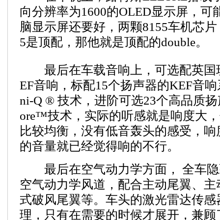
向分辨率为1600的OLED显示屏，
脑显示屏还要好，两颗8155车机芯片
5是顶配，那他就是顶配的double。
最后在车载音响上，可选配英国瑰
EF音响，标配15个扬声器的KEF音
ni-Q ® 技术，进阶可选23个高品质扬
ore™技术，实际的听感就是响度大
比较均衡，没有低音轰头的感受，响度
的音量就已经觉得响的不行。
最后在空气动力学方面， 全车隐藏着7组
空气动力学风道，配合主动尾翼、主
式破风尾翼等。车头的激光雷达传感
理，只有在需要的时候才展开，兼顾