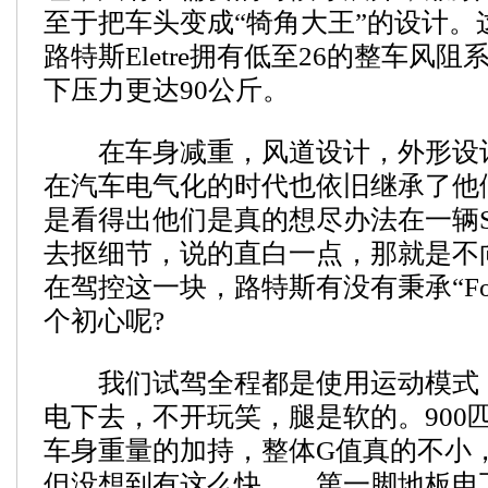
至于把车头变成“犄角大王”的设计。
路特斯Eletre拥有低至26的整车风
下压力更达90公斤。
在车身减重，风道设计，外形设
在汽车电气化的时代也依旧继承了他
是看得出他们是真的想尽办法在一辆S
去抠细节，说的直白一点，那就是不
在驾控这一块，路特斯有没有秉承“For The
个初心呢?
我们试驾全程都是使用运动模式
电下去，不开玩笑，腿是软的。900
车身重量的加持，整体G值真的不小
但没想到有这么快……第一脚地板电