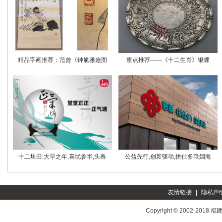
精品字画推荐：范曾《钟馗雅趣图
重点推荐——《十二生肖》银蝶
十二块田:大旱之年,喜忧参半,头春
公益先行,创新驱动,拼仕多联姻海
友情链接
|
隐私声
Copyright © 2002-2018
福