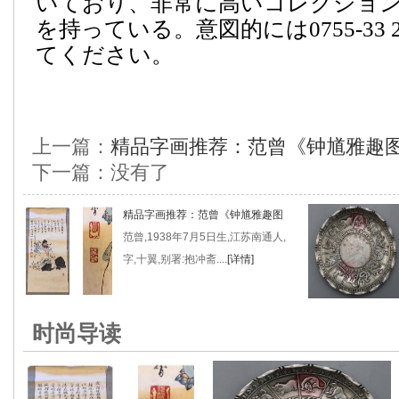
いており、非常に高いコレクショ
を持っている。意図的には0755-33 
てください。
上一篇：
精品字画推荐：范曾《钟馗雅趣
下一篇：没有了
精品字画推荐：范曾《钟馗雅趣图
范曾,1938年7月5日生,江苏南通人,
字,十翼,别署:抱冲斋....
[详情]
时尚导读