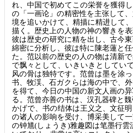
れ、中国で初めてこの栄誉を獲得し
の「一画论」の精密性を主张して、
境を追いかけて、精描に精进して
描く。歴史上の人物の神の響きを表
彼は歴史の研究に精を出し、古今東
綿密に分析し、彼は特に陳老蓮と任
た。范以前の歴史の人の物は清新で
で飘々として、いきいきとしてい
风の骨は独特です。范曾は墨を涂っ
书、牧渓、石ガクらは海の中で、外
を得て、今日の中国の新文人画の异
る。范曾亦善の书は、汉孔器碑と魏
かげで、书の结体は王义之、文征明
の诸人の影响を受け、博采美して一
の钟馗(しょうき)雅趣図は笔墨行雲