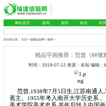
网站首页
新闻
财经
科技
时
您当前位置：
主页
>
福建信息网
>
新闻
>
精品字画推荐：范曾《钟馗
时间：
2019-07-12
来源：
未知
编辑：
范曾,1938年7月5日生,江苏南通人
斋主。1955年考入南开大学历史系 。
美术学院美术史系,半年后转入中国画系