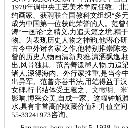
1978年调中央工艺美术学院任教。
约画家。获聘
联合国
教科文组织“多元
成为中国第一位获此荣誉的人。范曾
涛“一画论”之精义,力追天籁之境,精
物。为表现历史人物之神韵,他潜心研
古今中外诸名家之作,他特别推崇陈
曾的历史人物画清新典雅,潇洒飘逸,栩
出,风骨独具。范曾善泼墨人物,力追
诸人,深得海内、外行家推重,是当今
出异军。范曾亦善书法,用笔得益于
女碑,行书结体受王羲之、
文徵明
、
米
影响,博采众美,自成一家。
这幅钟馗
水,具有非常高的收藏价值和升值空间
55-33241973咨询。
Fan zeng, born on July 5, 1938, in n