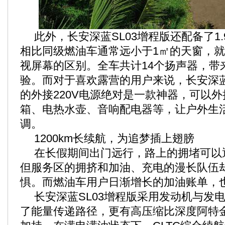
此外，长安深蓝SL03增程版还配备了1
相比同级燃油车通常远小于1㎡的天窗，就
视屏幕的区别。全车共计14个扬声器，带
验。而对于喜欢露营的用户来说，长安深蓝
的外接220V电源绝对是一款神器，可以
箱、电热水壶、音响配电器等，让户外生
调。
1200km长续航，为追梦插上翅膀
在长假期间出门远行，路上的拥堵可以
但服务区的拥挤和加油、充电的漫长队伍
惧。而燃油车用户日渐增长的加油账单，
长安深蓝SL03增程版采用发动机与发
了能量传递路径，更有高压缩比深度阿特