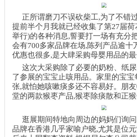
正所谓磨刀不误砍柴工,为了不错过
提前半个月我就已经收集了第27届荷花
举行)的各种消息,誓要打一场有充分
会有700多家品牌在场,陈列产品逾十
优惠也很多,是大肆采购母婴用品的最
这次大采购除了必要的奶粉、纸尿
了参展的宝宝止咳用品。家里的宝宝
张,就怕她咳嗽痰多还不容易好。朋
堂的两款猴枣产品,猴枣除痰散和正
逛展期间特地向周边的妈妈们询问
品牌在香港几乎家喻户晓,尤其是位