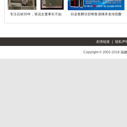
专注石材30年，谁说女董事长不如
邱县鲁酵坊邯郸鲁酒继承老传统酿
友情链接
|
隐私声
Copyright © 2002-2018
福