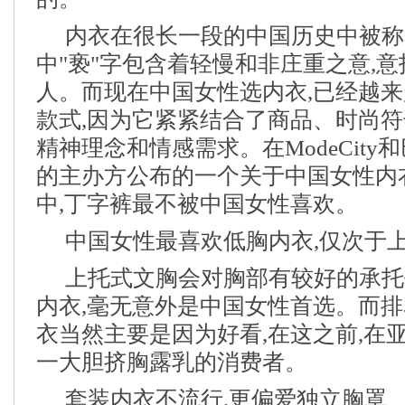
内衣在很长一段的中国历史中被称为
中"亵"字包含着轻慢和非庄重之意,
人。而现在中国女性选内衣,已经越
款式,因为它紧紧结合了商品、时尚
精神理念和情感需求。在ModeCity和巴黎In
的主办方公布的一个关于中国女性内
中,丁字裤最不被中国女性喜欢。
中国女性最喜欢低胸内衣,仅次于
上托式文胸会对胸部有较好的承托
内衣,毫无意外是中国女性首选。而
衣当然主要是因为好看,在这之前,在
一大胆挤胸露乳的消费者。
套装内衣不流行,更偏爱独立胸罩