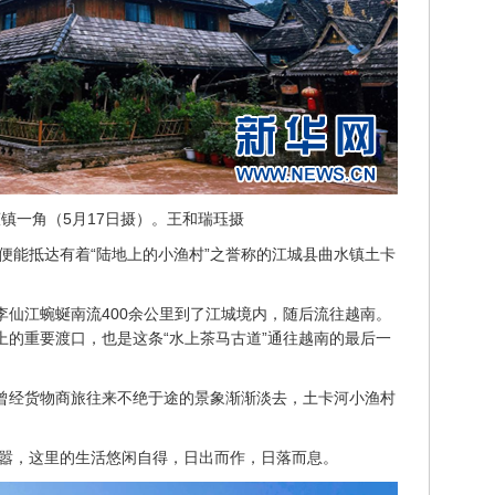
镇一角（5月17日摄）。王和瑞珏摄
便能抵达有着“陆地上的小渔村”之誉称的江城县曲水镇土卡
李仙江蜿蜒南流400余公里到了江城境内，随后流往越南。
上的重要渡口，也是这条“水上茶马古道”通往越南的最后一
”曾经货物商旅往来不绝于途的景象渐渐淡去，土卡河小渔村
嚣，这里的生活悠闲自得，日出而作，日落而息。