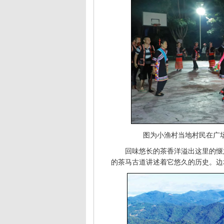
图为小渔村当地村民在广
回味悠长的茶香洋溢出这里的惬
的茶马古道讲述着它悠久的历史。边