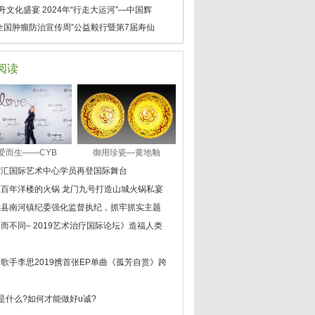
舟文化盛宴 2024年“行走大运河”—中国辉
24全国肿瘤防治宣传周”公益毅行暨第7届寿仙
阅读
爱而生——CYB
御用珍瓷—黄地釉
艺汇国际艺术中心学员再登国际舞台
在百年洋楼的火锅 龙门九号打造山城火锅私宴
城县南河镇纪委强化监督执纪，抓牢抓实主题
而不同– 2019艺术治疗国际论坛》造福人类
歌手李思2019携首张EP单曲《孤芳自赏》跨
是什么?如何才能做好u诚?