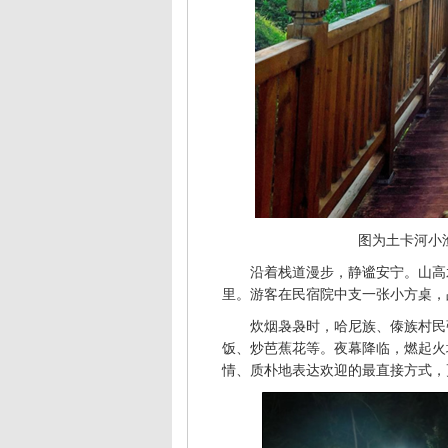
图为土卡河小
沿着栈道漫步，静谧安宁。山高
里。游客在民宿院中支一张小方桌，
炊烟袅袅时，哈尼族、傣族村民
饭、炒芭蕉花等。夜幕降临，燃起火
情、质朴地表达欢迎的最直接方式，