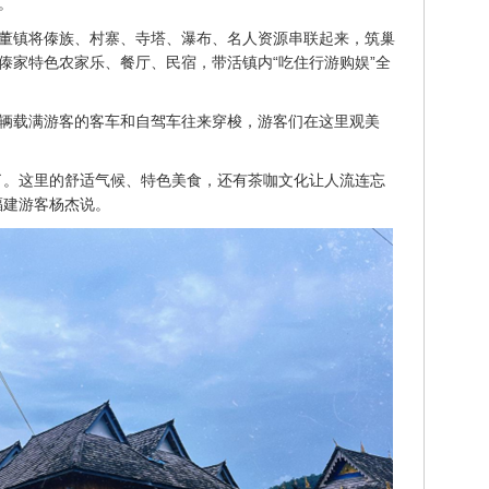
。
董镇将傣族、村寨、寺塔、瀑布、名人资源串联起来，筑巢
傣家特色农家乐、餐厅、民宿，带活镇内“吃住行游购娱”全
辆载满游客的客车和自驾车往来穿梭，游客们在这里观美
了。这里的舒适气候、特色美食，还有茶咖文化让人流连忘
福建游客杨杰说。