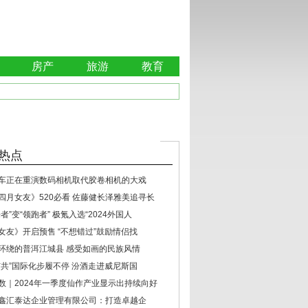
房产
旅游
教育
热点
车正在重演数码相机取代胶卷相机的大戏
四月女友》520必看 佐藤健长泽雅美追寻长
者”变“领跑者” 极氪入选“2024外国人
女友》开启预售 “不想错过”鼓励情侣找
环绕的普洱江城县 感受如画的民族风情
与共”国际化步履不停 汾酒走进威尼斯国
数｜2024年一季度仙作产业显示出持续向好
鑫汇泰达企业管理有限公司：打造卓越企