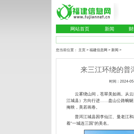
网站首页
新闻
财
您当前位置：
主页
>
福建信息网
>
新闻
>
来三江环绕的普
时间：
2024-05
云雾绕山间，苍翠美如画。从云
江城县）方向行进……盘山公路蜿蜒
掩映，美若画卷。
普洱江城县因李仙江、曼老江和
着“一城连三国”的美名。