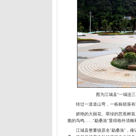
图为江城县“一城连
转过一道道山弯，一栋栋错落有
娇艳的大丽花、翠绿的芭蕉树装
脆的鸟鸣……“勐桑洛”显得格外清幽
江城县整董镇原名“勐桑洛”，