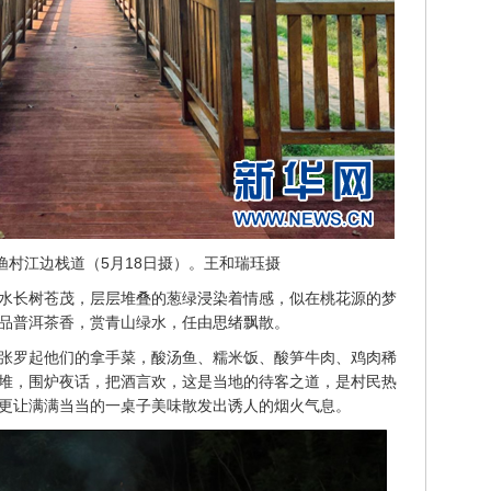
渔村江边栈道（5月18日摄）。王和瑞珏摄
水长树苍茂，层层堆叠的葱绿浸染着情感，似在桃花源的梦
品普洱茶香，赏青山绿水，任由思绪飘散。
张罗起他们的拿手菜，酸汤鱼、糯米饭、酸笋牛肉、鸡肉稀
堆，围炉夜话，把酒言欢，这是当地的待客之道，是村民热
更让满满当当的一桌子美味散发出诱人的烟火气息。