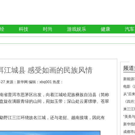
经
科技
时尚
游戏娱乐
健康
汽车
频道
洱江城县 感受如画的民族风情
新能源
-27
来源：
新华网
编辑：
xbq001
热度：
电影《
从“后来
南省普洱市思茅区出发，向着江城哈尼族彝族自治县（简称
盘旋在满眼青绿的山间，宛如玉带；深山处云雾缥缈、苍翠
《四月
来三江
“美美
勐野江三江环绕故名江城，还与老挝、越南接壤，因此有
新华指
成都市