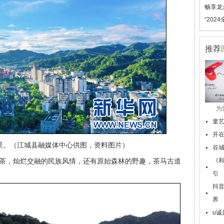
畅享龙
“20
推荐
为
童
开
景。（江城县融媒体中心供图，资料图片）
谷
茶，灿烂交融的民族风情，还有原始森林的野趣，茶马古道
《和
引
抖音
界
u诚