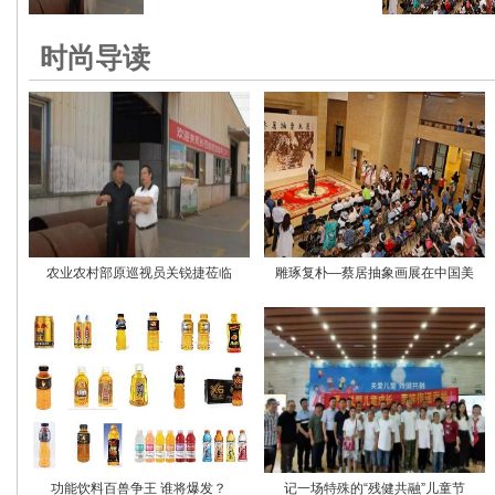
时尚导读
农业农村部原巡视员关锐捷莅临
雕琢复朴—蔡居抽象画展在中国美
功能饮料百兽争王 谁将爆发？
记一场特殊的“残健共融”儿童节