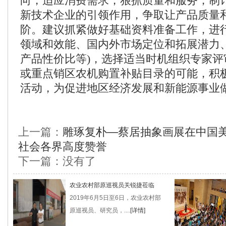
向，适应消费需求，狠抓质量和服务，制
新技术企业的引领作用，争取让产品质量
阶。建议抓紧做好基础资料准备工作，进行
领域和效能、国内外市场定位和拓展潜力
产品性价比等)，选择适当时机组织专家评
或重点销区农机购置补贴目录的可能，积
活动，为促进地区经济发展和新能源事业
上一篇：
雕琢复朴—蔡居抽象画展在中国
社会各界高度赞誉
下一篇：没有了
农业农村部原巡视员关锐捷莅临
2019年6月5日至6日，农业农村部
原巡视员、研究员，....
[详情]