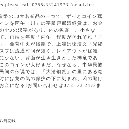
ies please call 0755-33241973 for advice.
造幣の10大名誉品の一つで、ずっとコイン藏
インを丙午「川」の字版戸部清銅貨は、お金
の4つの汉字があり、内の象嵌一、小さな
て、両端を年度「丙午」程度がそれぞれ「戸
」。金背中央が幡龍で、上端は環漢文「光緒
スプは流通时间が短く、レイアウトが优雅、
に少ない、背面が生き生きとした神竜であ
このコインが大好きだ。なぜなら、中华民族
民间の伝说では、「大清铜货」の里にある竜
时には龙の気の保护の下に刻まれ、凶の避け
になる!お問い合わせは0755-33 2473ま
八卦花钱