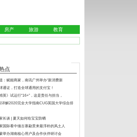
房产
旅游
教育
热点
道：赋能商家，南讯广州举办“新消费新
环球通证，打造全球通用的支付宝！
精英》试运行“16+”，这是责任与担当，
顾问详解2020完全大学指南CUG英国大学综合排
家长谈 | 夏天如何给宝宝防晒
家国际看中缅古寨勐景来最淳朴的风土人
蒙举办湖南核心用户及合作伙伴研讨会