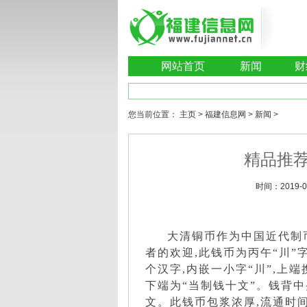
网站首页
新闻
财
您当前位置：
主页
>
福建信息网
>
新闻
>
精品推
时间：
2019-0
大清铜币作为中国近代制
者的欢迎,此钱币为丙午“川”
个汉字,内嵌一小字“川”,上端
下端为“当制钱十文”。钱背中
文。此钱币包浆浓厚,流通时间