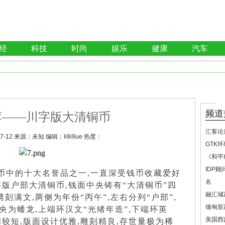
经
科技
时尚
娱乐
健康
汽车
频道
荐——川字版大清铜币
汇客论
7-12
来源：
未知
编辑：
li8i9ue
热度：
GTK
《和平
IDP
币中的十大名誉品之一,一直深受钱币收藏爱好
名
字版户部大清铜币,钱面中央铸有“大清铜币”四
融汇城
携刻满文,两侧为年份“丙午”,左右分列“户部”,
缅甸皇
央为蟠龙,上端环汉文“光绪年造”,下端环英
美国西
较短,版面设计优雅,雕刻精良,存世量极为稀