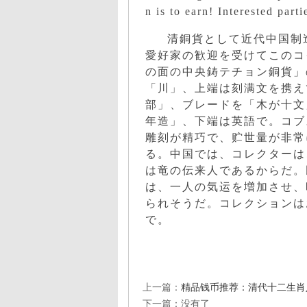
n is to earn! Interested part
清銅貨として近代中国制
愛好家の歓迎を受けてこのコ
の面の中央鋳テチョン銅貨」
「川」、上端は刻满文を携え
部」、ブレードを「木が十文
年造」、下端は英語で。コブ
雕刻が精巧で、贮世量が非常
る。中国では、コレクターは
は竜の伝来人であるからだ。
は、一人の気运を増加させ、
られそうだ。コレクションはお金
で。
上一篇：
精品钱币推荐：清代十二生肖
下一篇：没有了