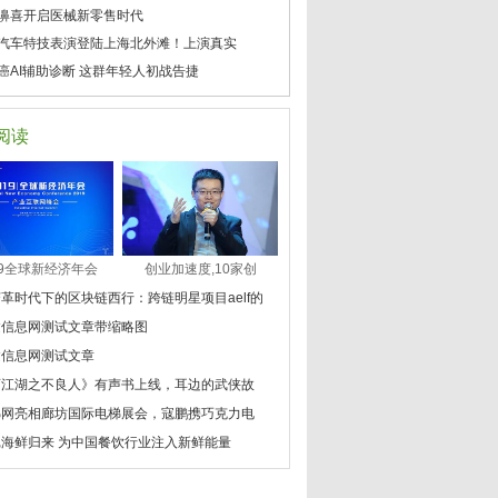
濞喜开启医械新零售时代
汽车特技表演登陆上海北外滩！上演真实
癌AI辅助诊断 这群年轻人初战告捷
阅读
19全球新经济年会
创业加速度,10家创
革时代下的区块链西行：跨链明星项目aelf的
建信息网测试文章带缩略图
建信息网测试文章
画江湖之不良人》有声书上线，耳边的武侠故
梯网亮相廊坊国际电梯展会，寇鹏携巧克力电
记海鲜归来 为中国餐饮行业注入新鲜能量