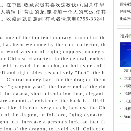
百得家
龙。在中国,收藏家极其喜欢这枚钱币,因为中华
“大清铜币”背面的龙,能增加一个人的气运,使其
好莱坞
收藏到就是赚到!有意者请来电0755-33241
挑战肝
推荐
a one of the top ten honorary product of th
 has been welcome by the coin collector, th
the word version of c qing coppers, money s
ur Chinese characters to the central, embed
p with carved the manchu, on both sides of t
20
eft and right sides respectively "fact", the b
大变
". Central money back for the dragon, the u
福
ese "guangxu year", the lower end of the rin
ch in plasma, short circulation time, elegant
福
are amount of existence, the back is a lifeli
《
ors like this coin very much, because the Ch
找
nt of the dragon, in folklore, "qing dynasty
徐
gon, can increase a person's luck, so that th
ction of the dragon, to avoid evil. Collectio