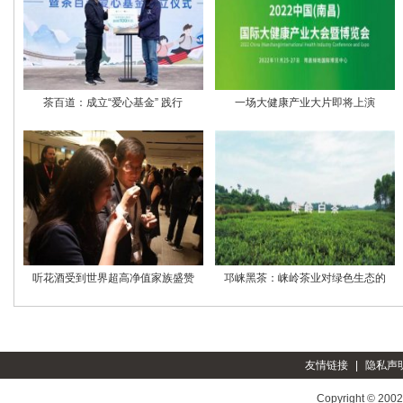
茶百道：成立“爱心基金” 践行
一场大健康产业大片即将上演
听花酒受到世界超高净值家族盛赞
邛崃黑茶：崃岭茶业对绿色生态的
友情链接
|
隐私声
Copyright © 200