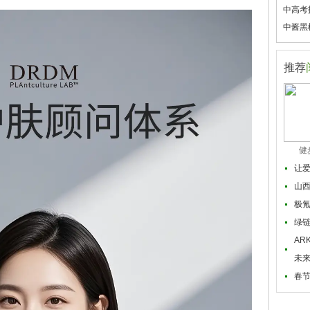
中高考
中酱黑
推荐
健
让
山
极氪
绿链
AR
未
春