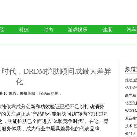
经
科技
时尚
游戏娱乐
健康
汽车
频道
时代，DRDM护肤顾问成最大差异
化
推动血
亿固金
9-10
来源：
未知
编辑：
li8i9ue
热度：
商界精
亿固集
单纯依靠成分创新和功效验证已经不足以打动消费
WCG
的关注点正从“产品能不能解决问题”转向“使用过程
原衍生
之，功能护肤已全面进入“体验竞争时代”。在这一背
技术·
问服务体系，成为行业中最具差异化的代表品牌。
曼谷大