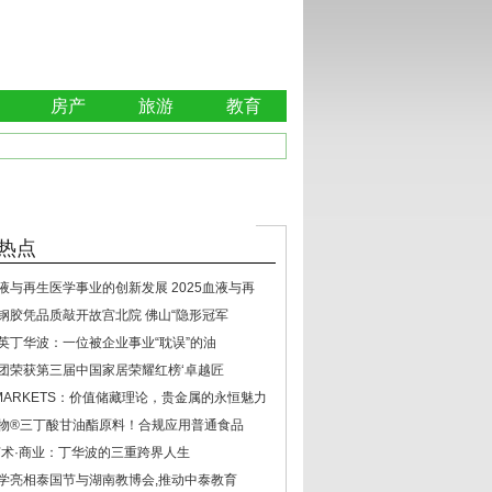
房产
旅游
教育
热点
液与再生医学事业的创新发展 2025血液与再
钢胶凭品质敲开故宫北院 佛山“隐形冠军
英丁华波：一位被企业事业“耽误”的油
团荣获第三届中国家居荣耀红榜‘卓越匠
 MARKETS：价值储藏理论，贵金属的永恒魅力
物®三丁酸甘油酯原料！合规应用普通食品
艺术·商业：丁华波的三重跨界人生
学亮相泰国节与湖南教博会,推动中泰教育