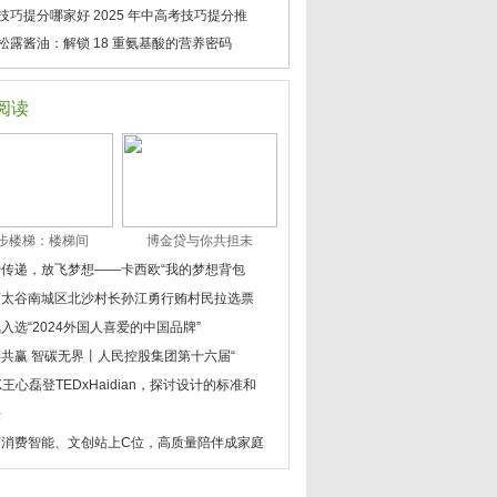
技巧提分哪家好 2025 年中高考技巧提分推
松露酱油：解锁 18 重氨基酸的营养密码
阅读
步楼梯：楼梯间
博金贷与你共担未
爱传递，放飞梦想——卡西欧“我的梦想背包
西太谷南城区北沙村长孙江勇行贿村民拉选票
入选“2024外国人喜爱的中国品牌”
共赢 智碳无界丨人民控股集团第十六届“
K王心磊登TEDxHaidian，探讨设计的标准和
来
节消费智能、文创站上C位，高质量陪伴成家庭